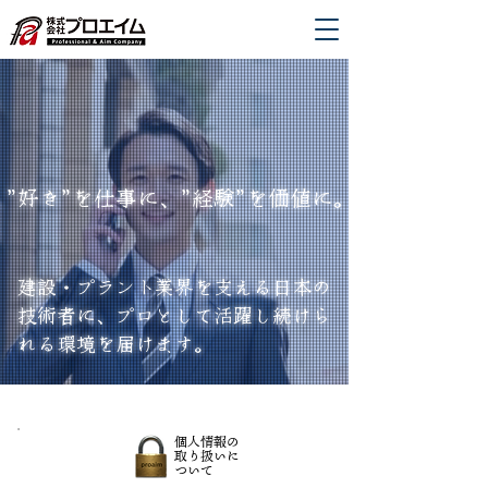
”好き”を仕事に、”経験”を価値に。
建設・プラント業界を支える日本の
技術者に、プロとして活躍し続けら
れる環境を届けます。
​個人情報の
取り扱いに
ついて