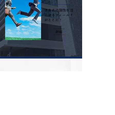
あなたの個性を活
かせるフィールド
がここに！
詳細
​派遣採用
技術を磨く、長く
働く。あなたのス
キルを活かす環境
を提供します。