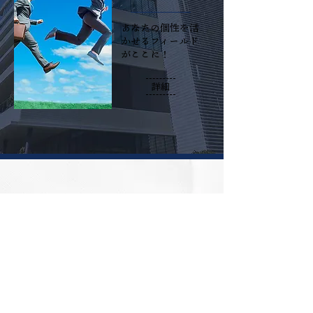
あなたの個性を活
かせるフィールド
がここに！
詳細
​派遣採用
技術を磨く、長く
働く。あなたのス
キルを活かす環境
を提供します。