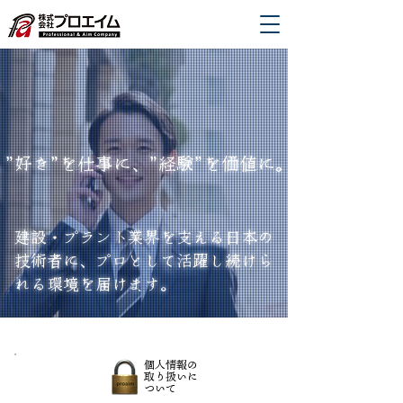
”好き”を仕事に、”経験”を価値に。
建設・プラント業界を支える日本の
技術者に、プロとして活躍し続けら
れる環境を届けます。
​個人情報の
取り扱いに
ついて