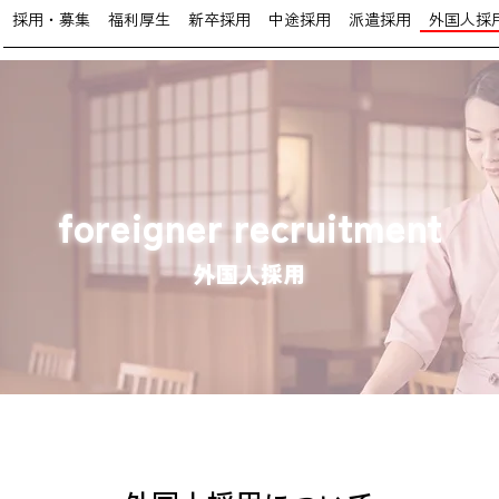
採用・募集
福利厚生
新卒採用
中途採用
派遣採用
外国人採
foreigner recruitment
外国人採用