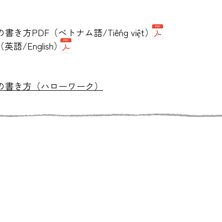
き方PDF（ベトナム語/Tiếng việt）
語/English）
書の書き方（ハローワーク）